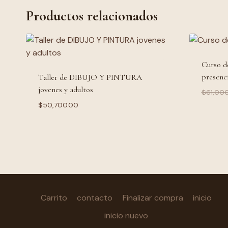
Productos relacionados
Curso 
presenc
Taller de DIBUJO Y PINTURA
jovenes y adultos
$
61,00
$
50,700.00
Carrito
contacto
Finalizar compra
inicio
inicio nuevo